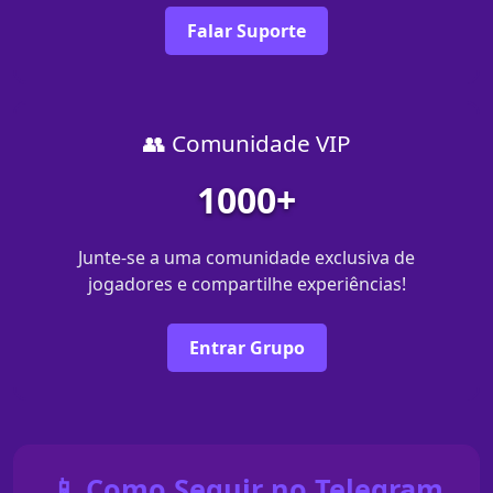
Falar Suporte
👥 Comunidade VIP
1000+
Junte-se a uma comunidade exclusiva de
jogadores e compartilhe experiências!
Entrar Grupo
📱 Como Seguir no Telegram