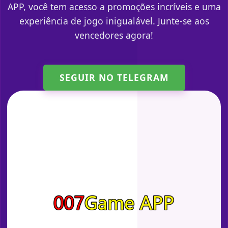
APP, você tem acesso a promoções incríveis e uma
experiência de jogo inigualável. Junte-se aos
vencedores agora!
SEGUIR NO TELEGRAM