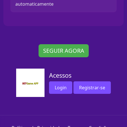
automaticamente
SEGUIR AGORA
Acessos
Login
Registrar-se