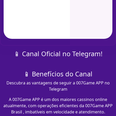
📱 Canal Oficial no Telegram!
📱 Benefícios do Canal
Descubra as vantagens de seguir a 007Game APP no
Telegram
A 007Game APP é um dos maiores cassinos online
atualmente, com operações eficientes da 007Game APP
Brasil , imbatíveis em velocidade e atendimento.