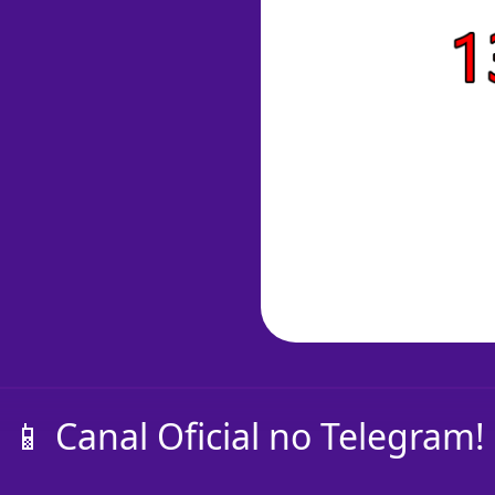
📱 Canal Oficial no Telegram!