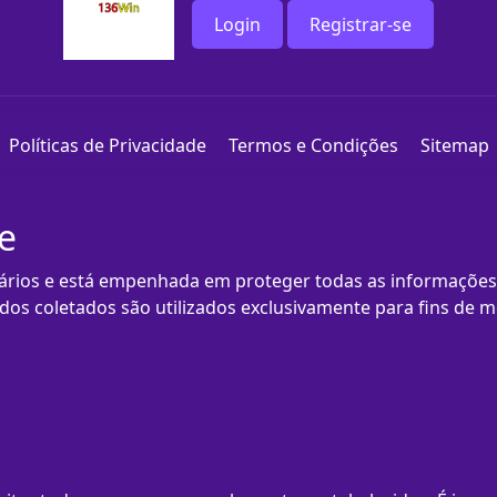
Login
Registrar-se
Políticas de Privacidade
Termos e Condições
Sitemap
de
uários e está empenhada em proteger todas as informações
os coletados são utilizados exclusivamente para fins de m