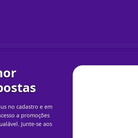
hor
postas
us no cadastro e em
acesso a promoções
ualável. Junte-se aos