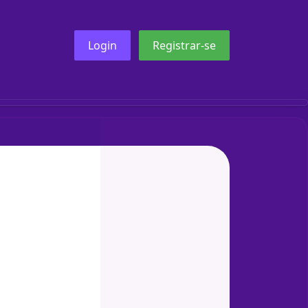
Login
Registrar-se