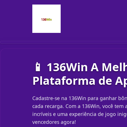
📱 136Win A Mel
Plataforma de A
Cadastre-se na 136Win para ganhar bôn
cada recarga. Com a 136Win, você tem 
incríveis e uma experiência de jogo inig
vencedores agora!