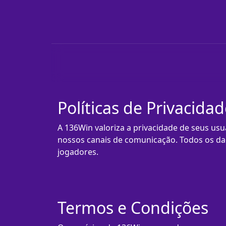
Políticas de Privacida
A 136Win valoriza a privacidade de seus us
nossos canais de comunicação. Todos os dad
jogadores.
Termos e Condições