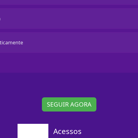
a
aticamente
SEGUIR AGORA
Acessos