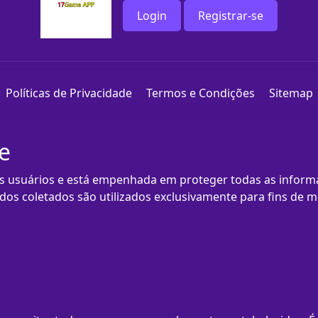
Login
Registrar-se
Políticas de Privacidade
Termos e Condições
Sitemap
de
us usuários e está empenhada em proteger todas as inform
os coletados são utilizados exclusivamente para fins de m