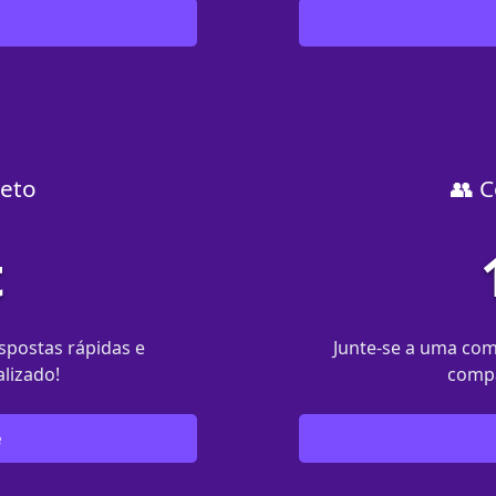
reto
👥 
t
espostas rápidas e
Junte-se a uma com
lizado!
compa
e