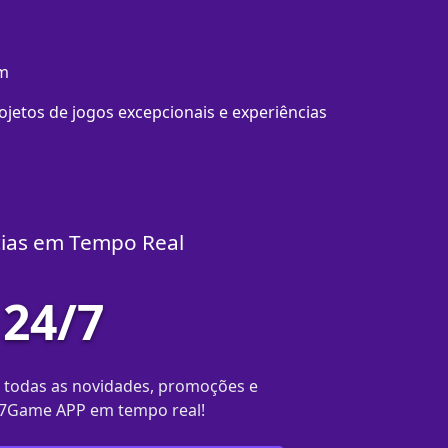
am
jetos de jogos excepcionais e experiências
cias em Tempo Real
24/7
e todas as novidades, promoções e
17Game APP em tempo real!