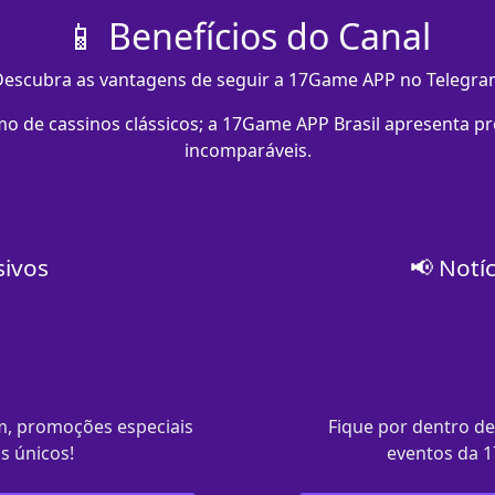
📱 Benefícios do Canal
escubra as vantagens de seguir a 17Game APP no Telegr
o de cassinos clássicos; a 17Game APP Brasil apresenta pro
incomparáveis.
sivos
📢 Notí
m, promoções especiais
Fique por dentro d
s únicos!
eventos da 