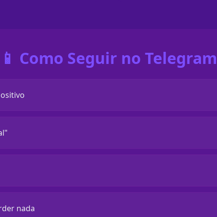
📱 Como Seguir no Telegram
ositivo
l"
erder nada