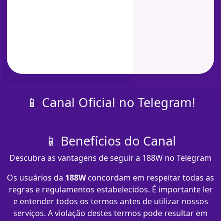
📱 Canal Oficial no Telegram!
📱 Benefícios do Canal
Descubra as vantagens de seguir a 188W no Telegram
Os usuários da
188W
concordam em respeitar todas as
regras e regulamentos estabelecidos. É importante ler
e entender todos os termos antes de utilizar nossos
serviços. A violação destes termos pode resultar em