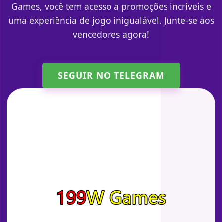
Games, você tem acesso a promoções incríveis e
uma experiência de jogo inigualável. Junte-se aos
vencedores agora!
SEGUIR NO TELEGRAM