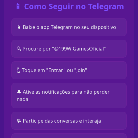
📱 Como Seguir no Telegram
📱 Baixe o app Telegram no seu dispositivo
🔍 Procure por "@199W GamesOficial"
👆 Toque em "Entrar" ou "Join"
🔔 Ative as notificações para não perder
nada
💬 Participe das conversas e interaja