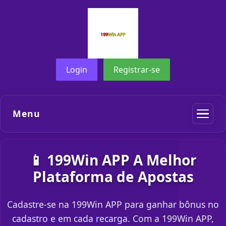
Login
Registrar-se
Menu
📱 199Win APP A Melhor
Plataforma de Apostas
Cadastre-se na 199Win APP para ganhar bônus no
cadastro e em cada recarga. Com a 199Win APP,