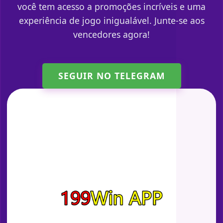
você tem acesso a promoções incríveis e uma
experiência de jogo inigualável. Junte-se aos
vencedores agora!
SEGUIR NO TELEGRAM