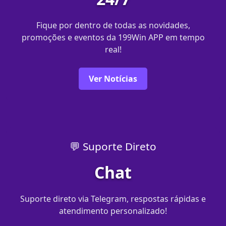
Fique por dentro de todas as novidades,
promoções e eventos da 199Win APP em tempo
real!
Ver Notícias
💬 Suporte Direto
Chat
Suporte direto via Telegram, respostas rápidas e
atendimento personalizado!