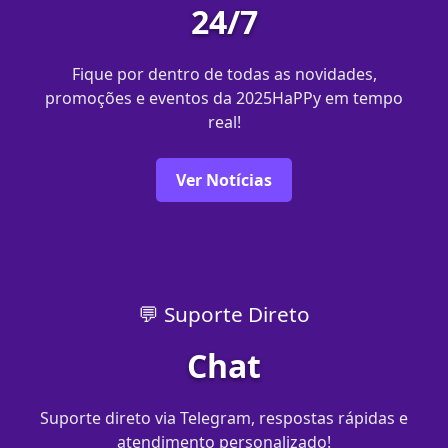
24/7
Fique por dentro de todas as novidades,
promoções e eventos da 2025HaPPy em tempo
real!
Ver Notícias
💬 Suporte Direto
Chat
Suporte direto via Telegram, respostas rápidas e
atendimento personalizado!