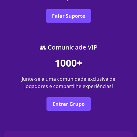
Falar Suporte
👥 Comunidade VIP
1000+
Junte-se a uma comunidade exclusiva de
jogadores e compartilhe experiências!
Entrar Grupo