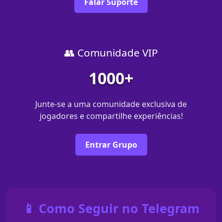
Falar Suporte
👥 Comunidade VIP
1000+
Junte-se a uma comunidade exclusiva de
jogadores e compartilhe experiências!
Entrar Grupo
📱 Como Seguir no Telegram