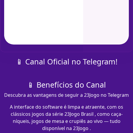
📱 Canal Oficial no Telegram!
📱 Benefícios do Canal
Descubra as vantagens de seguir a 23Jogo no Telegram
A interface do software é limpa e atraente, com os
clássicos jogos da série 23Jogo Brasil , como caça-
níqueis, jogos de mesa e crupiês ao vivo — tudo
disponível na 23Jogo .