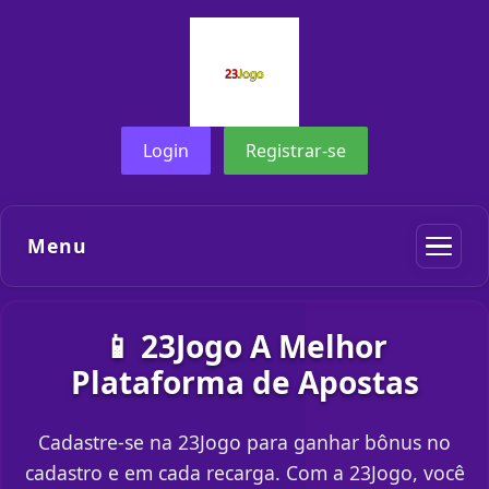
Login
Registrar-se
Menu
📱 23Jogo A Melhor
Plataforma de Apostas
Cadastre-se na 23Jogo para ganhar bônus no
cadastro e em cada recarga. Com a 23Jogo, você