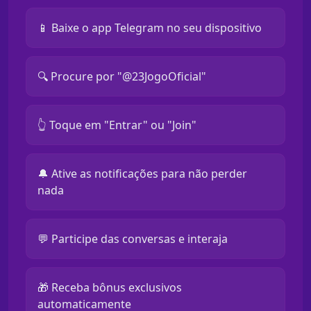
📱 Baixe o app Telegram no seu dispositivo
🔍 Procure por "@23JogoOficial"
👆 Toque em "Entrar" ou "Join"
🔔 Ative as notificações para não perder
nada
💬 Participe das conversas e interaja
🎁 Receba bônus exclusivos
automaticamente