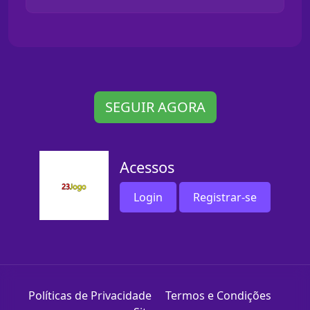
SEGUIR AGORA
Acessos
Login
Registrar-se
Políticas de Privacidade
Termos e Condições