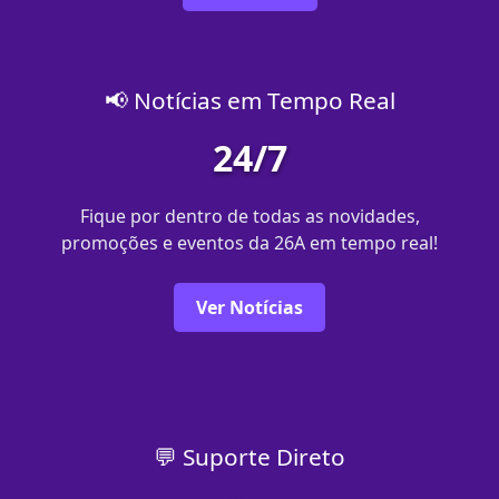
📢 Notícias em Tempo Real
24/7
Fique por dentro de todas as novidades,
promoções e eventos da 26A em tempo real!
Ver Notícias
💬 Suporte Direto