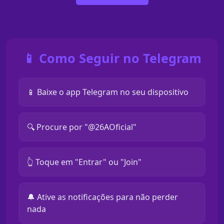
📱 Como Seguir no Telegram
📱 Baixe o app Telegram no seu dispositivo
🔍 Procure por "@26AOficial"
👆 Toque em "Entrar" ou "Join"
🔔 Ative as notificações para não perder
nada