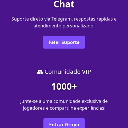
Chat
Suporte direto via Telegram, respostas rápidas e
atendimento personalizado!
Falar Suporte
👥 Comunidade VIP
1000+
Junte-se a uma comunidade exclusiva de
jogadores e compartilhe experiências!
Entrar Grupo