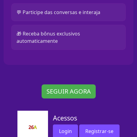
💬 Participe das conversas e interaja
🎁 Receba bônus exclusivos
automaticamente
SEGUIR AGORA
Acessos
Login
Registrar-se