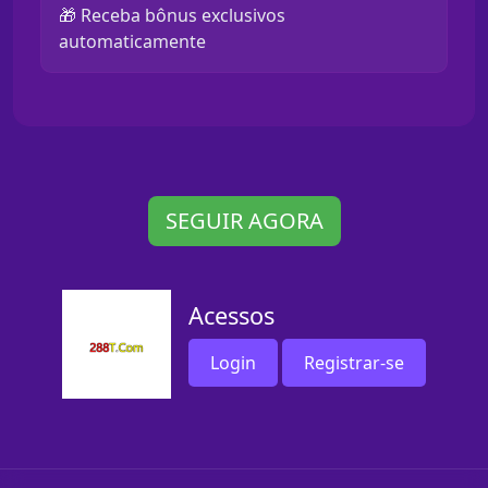
🎁 Receba bônus exclusivos
automaticamente
SEGUIR AGORA
Acessos
Login
Registrar-se