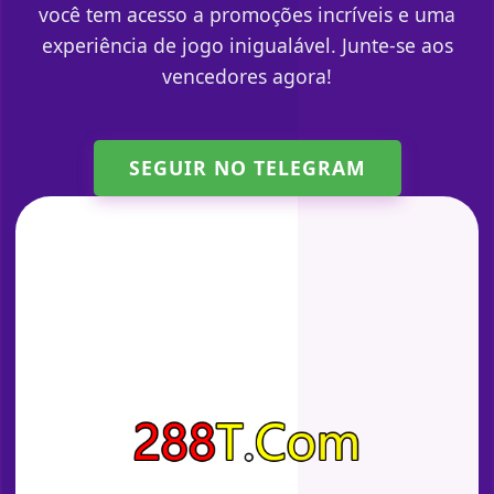
você tem acesso a promoções incríveis e uma
experiência de jogo inigualável. Junte-se aos
vencedores agora!
SEGUIR NO TELEGRAM