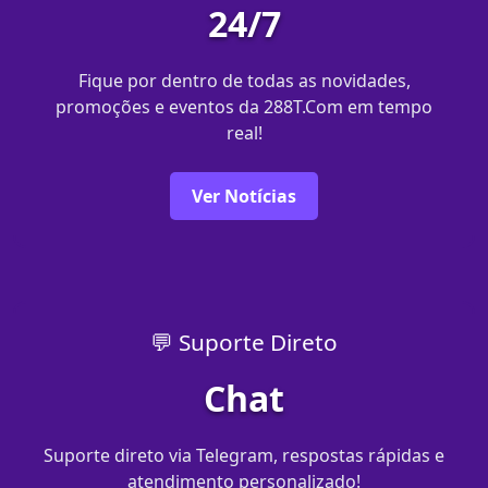
24/7
Fique por dentro de todas as novidades,
promoções e eventos da 288T.Com em tempo
real!
Ver Notícias
💬 Suporte Direto
Chat
Suporte direto via Telegram, respostas rápidas e
atendimento personalizado!