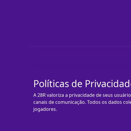
Políticas de Privacida
A 28R valoriza a privacidade de seus usuár
canais de comunicação. Todos os dados cole
jogadores.