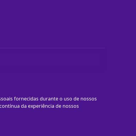
ssoais fornecidas durante o uso de nossos
 contínua da experiência de nossos