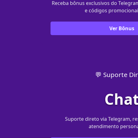
Receba bônus exclusivos do Telegra
e códigos promocionai
Ver Bônus
💬 Suporte Di
Cha
Suporte direto via Telegram, r
atendimento persona