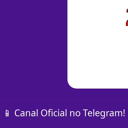
📱 Canal Oficial no Telegram!