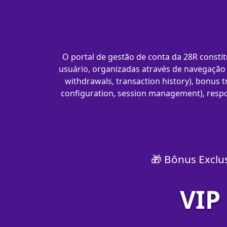
O portal de gestão de conta da 28R consti
usuário, organizadas através de navegação 
withdrawals, transaction history), bonus t
configuration, session management), respons
🎁 Bônus Exclu
VIP