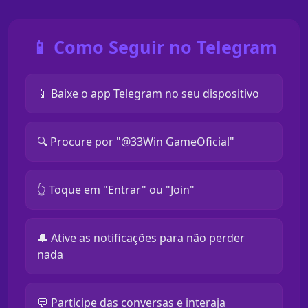
📱 Como Seguir no Telegram
📱 Baixe o app Telegram no seu dispositivo
🔍 Procure por "@33Win GameOficial"
👆 Toque em "Entrar" ou "Join"
🔔 Ative as notificações para não perder
nada
💬 Participe das conversas e interaja