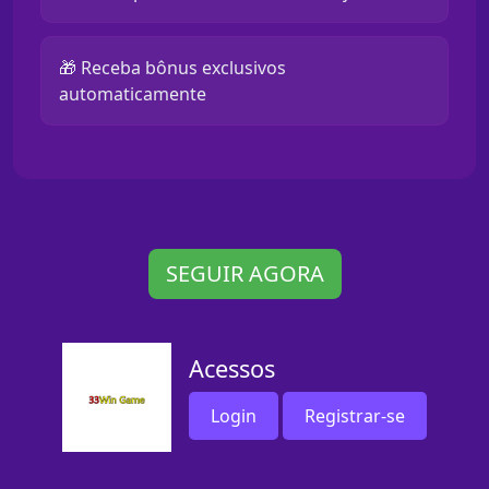
🎁 Receba bônus exclusivos
automaticamente
SEGUIR AGORA
Acessos
Login
Registrar-se