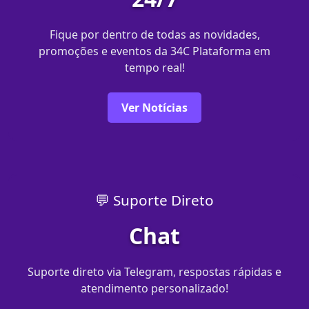
Fique por dentro de todas as novidades,
promoções e eventos da 34C Plataforma em
tempo real!
Ver Notícias
💬 Suporte Direto
Chat
Suporte direto via Telegram, respostas rápidas e
atendimento personalizado!