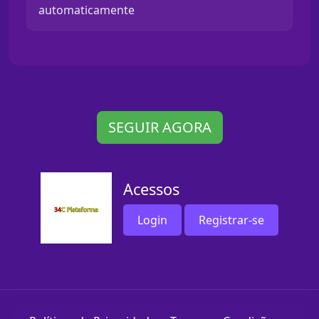
automaticamente
SEGUIR AGORA
Acessos
Login
Registrar-se