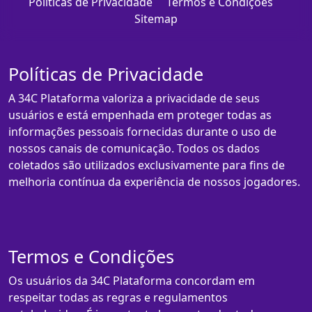
Políticas de Privacidade
Termos e Condições
Sitemap
Políticas de Privacidade
A 34C Plataforma valoriza a privacidade de seus
usuários e está empenhada em proteger todas as
informações pessoais fornecidas durante o uso de
nossos canais de comunicação. Todos os dados
coletados são utilizados exclusivamente para fins de
melhoria contínua da experiência de nossos jogadores.
Termos e Condições
Os usuários da 34C Plataforma concordam em
respeitar todas as regras e regulamentos