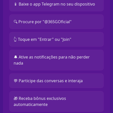
📱 Baixe o app Telegram no seu dispositivo
🔍 Procure por "@365GOficial"
👆 Toque em "Entrar" ou "Join"
🔔 Ative as notificações para não perder
nada
💬 Participe das conversas e interaja
🎁 Receba bônus exclusivos
automaticamente