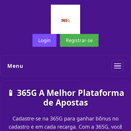
Login
Registrar-se
Menu
📱 365G A Melhor Plataforma
de Apostas
Cadastre-se na 365G para ganhar bônus no
cadastro e em cada recarga. Com a 365G, você