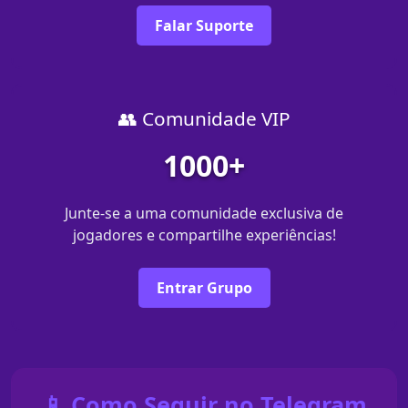
Falar Suporte
👥 Comunidade VIP
1000+
Junte-se a uma comunidade exclusiva de
jogadores e compartilhe experiências!
Entrar Grupo
📱 Como Seguir no Telegram