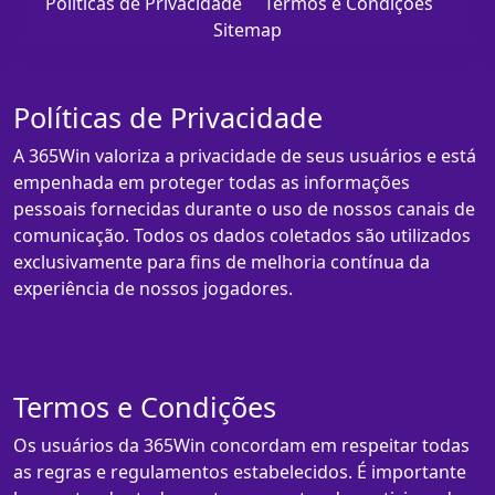
Políticas de Privacidade
Termos e Condições
Sitemap
Políticas de Privacidade
A 365Win valoriza a privacidade de seus usuários e está
empenhada em proteger todas as informações
pessoais fornecidas durante o uso de nossos canais de
comunicação. Todos os dados coletados são utilizados
exclusivamente para fins de melhoria contínua da
experiência de nossos jogadores.
Termos e Condições
Os usuários da 365Win concordam em respeitar todas
as regras e regulamentos estabelecidos. É importante