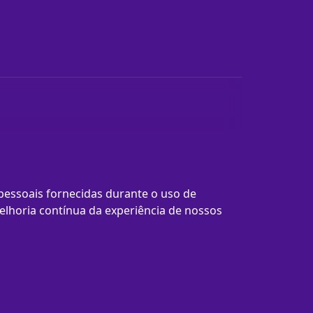
pessoais fornecidas durante o uso de
elhoria contínua da experiência de nossos