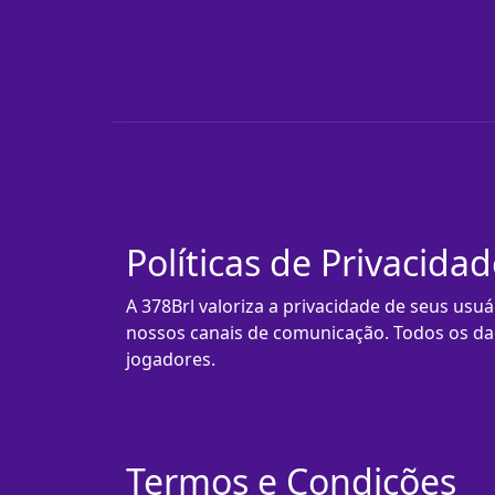
Políticas de Privacida
A 378Brl valoriza a privacidade de seus us
nossos canais de comunicação. Todos os dad
jogadores.
Termos e Condições