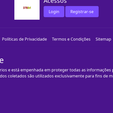
Acessos
Login
Registrar-se
Políticas de Privacidade
Termos e Condições
Sitemap
de
uários e está empenhada em proteger todas as informações 
os coletados são utilizados exclusivamente para fins de m