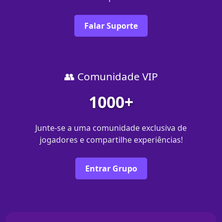
Falar Suporte
👥 Comunidade VIP
1000+
Junte-se a uma comunidade exclusiva de
jogadores e compartilhe experiências!
Entrar Grupo