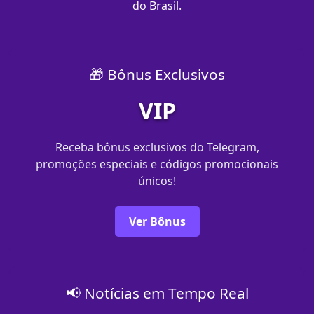
do Brasil.
🎁 Bônus Exclusivos
VIP
Receba bônus exclusivos do Telegram,
promoções especiais e códigos promocionais
únicos!
Ver Bônus
📢 Notícias em Tempo Real