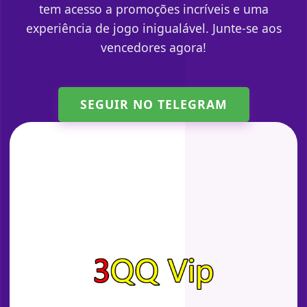
tem acesso a promoções incríveis e uma
experiência de jogo inigualável. Junte-se aos
vencedores agora!
SEGUIR NO TELEGRAM