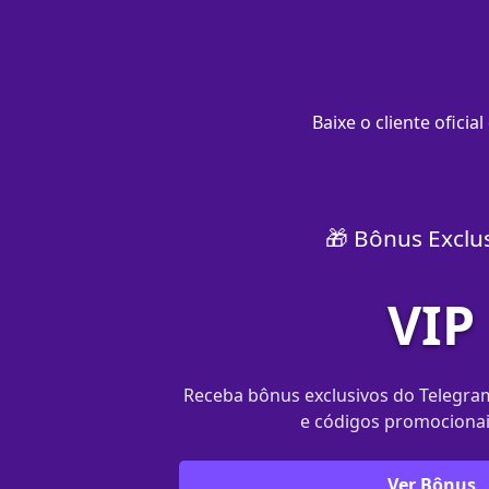
Baixe o cliente ofici
🎁 Bônus Exclu
VIP
Receba bônus exclusivos do Telegra
e códigos promocionai
Ver Bônus