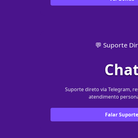
💬 Suporte Di
Cha
Suporte direto via Telegram, r
atendimento persona
Falar Suport