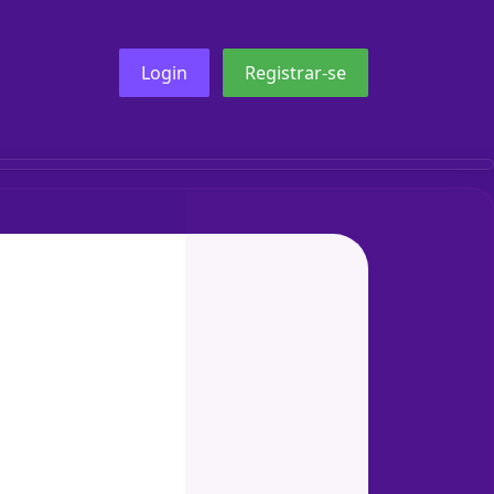
Login
Registrar-se