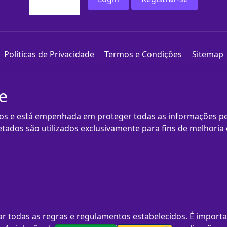
Políticas de Privacidade
Termos e Condições
Sitemap
de
rios e está empenhada em proteger todas as informações p
tados são utilizados exclusivamente para fins de melhoria
 todas as regras e regulamentos estabelecidos. É importa