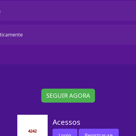
a
aticamente
SEGUIR AGORA
Acessos
Login
Registrar-se