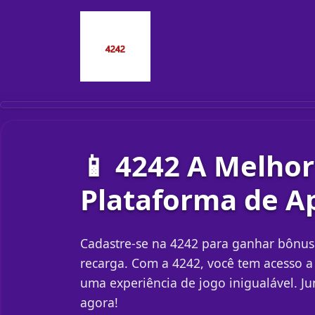
📱 4242 A Melhor
Plataforma de A
Cadastre-se na 4242 para ganhar bônus
recarga. Com a 4242, você tem acesso a
uma experiência de jogo inigualável. J
agora!