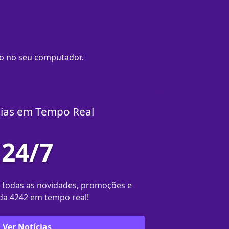
ogo no seu computador.
cias em Tempo Real
24/7
e todas as novidades, promoções e
da 4242 em tempo real!
Ver Notícias