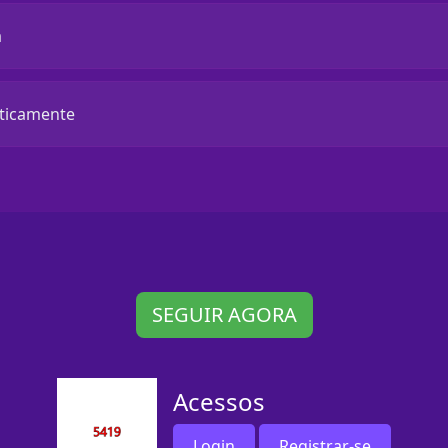
a
aticamente
SEGUIR AGORA
Acessos
Login
Registrar-se