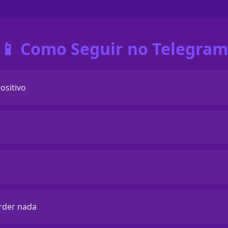
📱 Como Seguir no Telegram
ositivo
erder nada