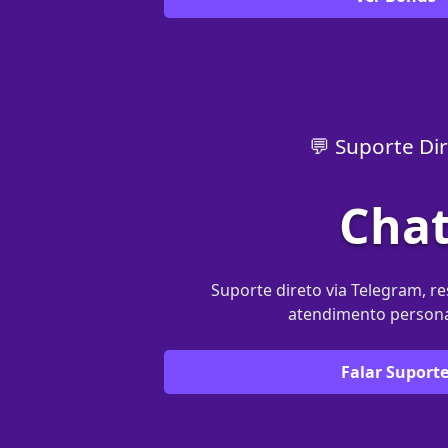
💬 Suporte Di
Cha
Suporte direto via Telegram, r
atendimento persona
Falar Suport