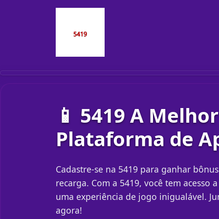
📱 5419 A Melhor
Plataforma de A
Cadastre-se na 5419 para ganhar bônus
recarga. Com a 5419, você tem acesso a
uma experiência de jogo inigualável. J
agora!