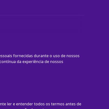
essoais fornecidas durante o uso de nossos
 contínua da experiência de nossos
nte ler e entender todos os termos antes de