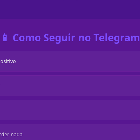
📱 Como Seguir no Telegram
ositivo
"
erder nada