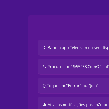
📱 Baixe o app Telegram no seu disp
🔍 Procure por "@55933.ComOficial
👆 Toque em "Entrar" ou "Join"
🔔 Ative as notificações para não p