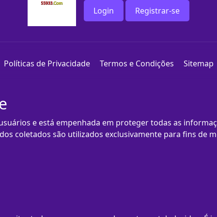
Login
Registrar-se
Políticas de Privacidade
Termos e Condições
Sitemap
de
s usuários e está empenhada em proteger todas as informaç
os coletados são utilizados exclusivamente para fins de m