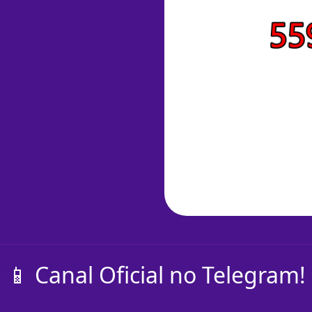
📱 Canal Oficial no Telegram!