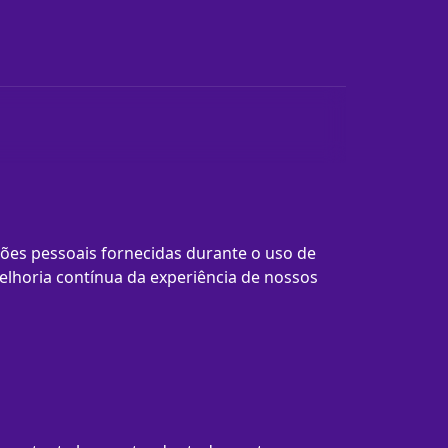
ões pessoais fornecidas durante o uso de
elhoria contínua da experiência de nossos