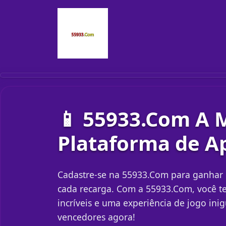
📱 55933.Com A 
Plataforma de A
Cadastre-se na 55933.Com para ganhar
cada recarga. Com a 55933.Com, você 
incríveis e uma experiência de jogo inig
vencedores agora!