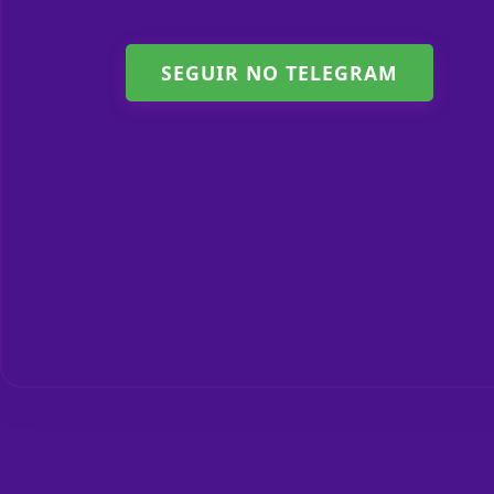
SEGUIR NO TELEGRAM