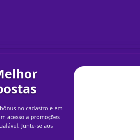
Melhor
postas
 bônus no cadastro e em
tem acesso a promoções
ualável. Junte-se aos