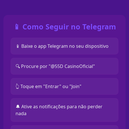
📱 Como Seguir no Telegram
📱 Baixe o app Telegram no seu dispositivo
🔍 Procure por "@55D CasinoOficial"
👆 Toque em "Entrar" ou "Join"
🔔 Ative as notificações para não perder
nada