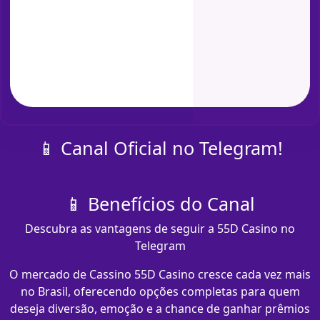
📱 Canal Oficial no Telegram!
📱 Benefícios do Canal
Descubra as vantagens de seguir a 55D Casino no
Telegram
O mercado de Cassino 55D Casino cresce cada vez mais
no Brasil, oferecendo opções completas para quem
deseja diversão, emoção e a chance de ganhar prêmios