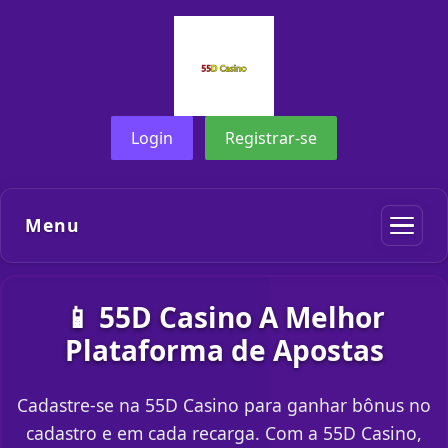
Login
Registrar-se
Menu
📱 55D Casino A Melhor
Plataforma de Apostas
Cadastre-se na 55D Casino para ganhar bônus no
cadastro e em cada recarga. Com a 55D Casino,