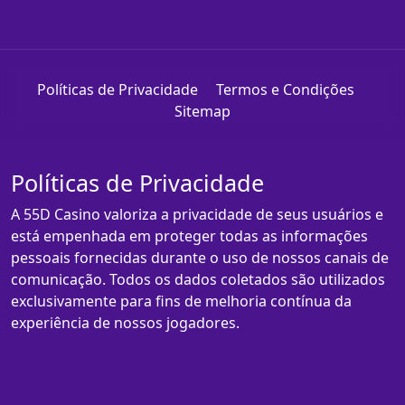
Políticas de Privacidade
Termos e Condições
Sitemap
Políticas de Privacidade
A 55D Casino valoriza a privacidade de seus usuários e
está empenhada em proteger todas as informações
pessoais fornecidas durante o uso de nossos canais de
comunicação. Todos os dados coletados são utilizados
exclusivamente para fins de melhoria contínua da
experiência de nossos jogadores.