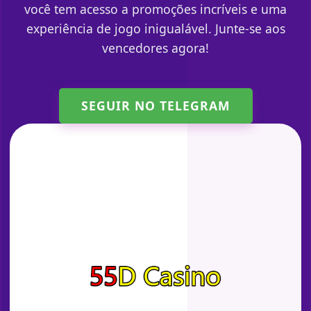
você tem acesso a promoções incríveis e uma
experiência de jogo inigualável. Junte-se aos
vencedores agora!
SEGUIR NO TELEGRAM