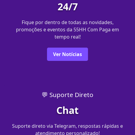
24/7
Fique por dentro de todas as novidades,
promoções e eventos da 55HH Com Paga em
tempo real!
Ver Notícias
💬 Suporte Direto
Chat
Suporte direto via Telegram, respostas rápidas e
atendimento personalizado!