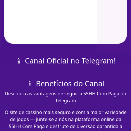
📱 Canal Oficial no Telegram!
📱 Benefícios do Canal
Descubra as vantagens de seguir a 55HH Com Paga no
Telegram
O site de cassino mais seguro e com a maior variedade
de jogos — junte-se a nós na plataforma online da
55HH Com Paga e desfrute de diversão garantida a