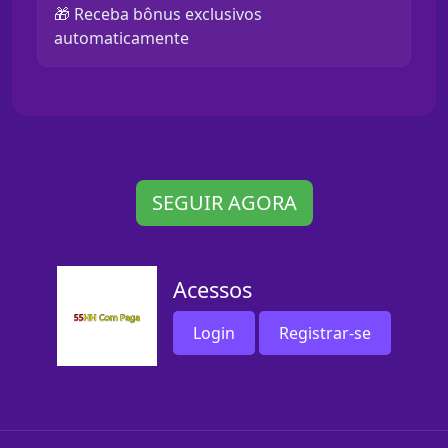
🎁 Receba bônus exclusivos
automaticamente
SEGUIR AGORA
Acessos
Login
Registrar-se