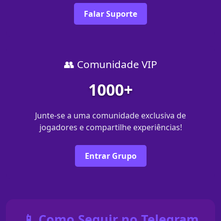
Falar Suporte
👥 Comunidade VIP
1000+
Junte-se a uma comunidade exclusiva de
jogadores e compartilhe experiências!
Entrar Grupo
📱 Como Seguir no Telegram