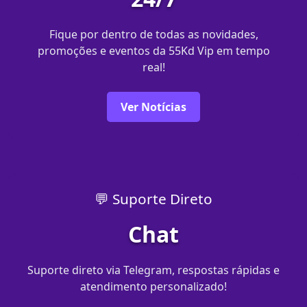
Fique por dentro de todas as novidades,
promoções e eventos da 55Kd Vip em tempo
real!
Ver Notícias
💬 Suporte Direto
Chat
Suporte direto via Telegram, respostas rápidas e
atendimento personalizado!