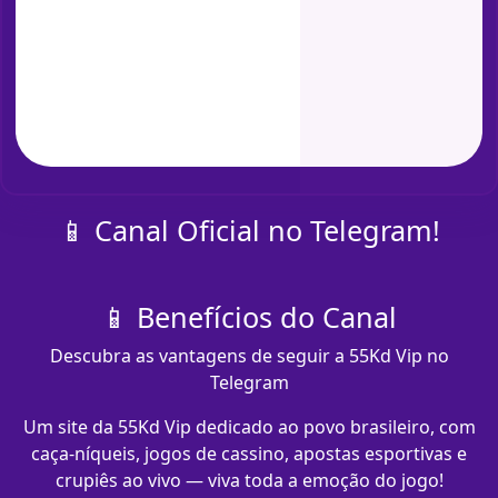
📱 Canal Oficial no Telegram!
📱 Benefícios do Canal
Descubra as vantagens de seguir a 55Kd Vip no
Telegram
Um site da 55Kd Vip dedicado ao povo brasileiro, com
caça-níqueis, jogos de cassino, apostas esportivas e
crupiês ao vivo — viva toda a emoção do jogo!