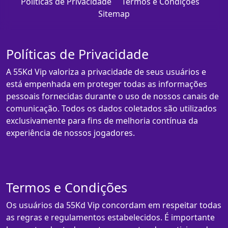
Políticas de Privacidade
Termos e Condições
Sitemap
Políticas de Privacidade
A 55Kd Vip valoriza a privacidade de seus usuários e
está empenhada em proteger todas as informações
pessoais fornecidas durante o uso de nossos canais de
comunicação. Todos os dados coletados são utilizados
exclusivamente para fins de melhoria contínua da
experiência de nossos jogadores.
Termos e Condições
Os usuários da 55Kd Vip concordam em respeitar todas
as regras e regulamentos estabelecidos. É importante