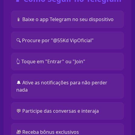
📱 Baixe o app Telegram no seu dispositivo
🔍 Procure por "@55Kd VipOficial"
👆 Toque em "Entrar" ou "Join"
🔔 Ative as notificações para não perder
nada
💬 Participe das conversas e interaja
🎁 Receba bônus exclusivos