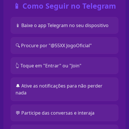
📱 Como Seguir no Telegram
📱 Baixe o app Telegram no seu dispositivo
🔍 Procure por "@55XX JogoOficial"
👆 Toque em "Entrar" ou "Join"
🔔 Ative as notificações para não perder
nada
💬 Participe das conversas e interaja