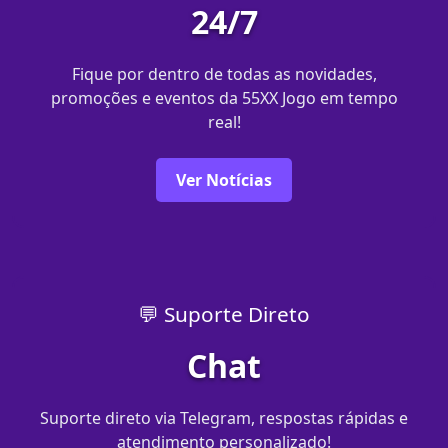
24/7
Fique por dentro de todas as novidades,
promoções e eventos da 55XX Jogo em tempo
real!
Ver Notícias
💬 Suporte Direto
Chat
Suporte direto via Telegram, respostas rápidas e
atendimento personalizado!