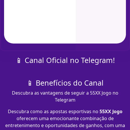
📱 Canal Oficial no Telegram!
📱 Benefícios do Canal
Descubra as vantagens de seguir a 55XX Jogo no
Telegram
Descubra como as apostas esportivas no
55XX Jogo
oferecem uma emocionante combinação de
entretenimento e oportunidades de ganhos, com uma