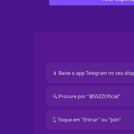
📱 Baixe o app Telegram no seu disp
🔍 Procure por "@55ZZOficial"
👆 Toque em "Entrar" ou "Join"