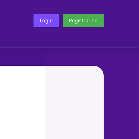
Login
Registrar-se