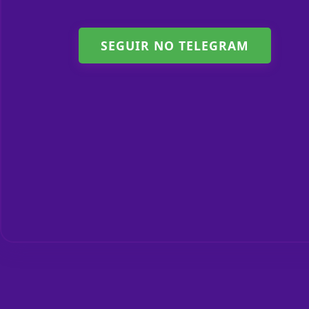
SEGUIR NO TELEGRAM