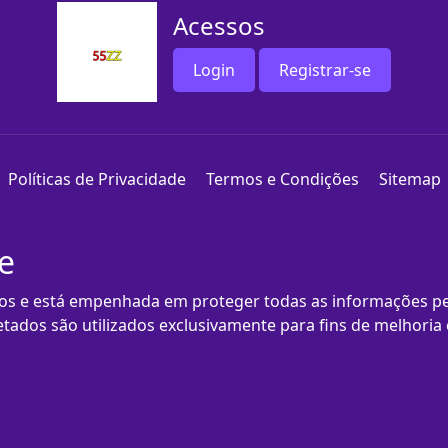
Acessos
Login
Registrar-se
Políticas de Privacidade
Termos e Condições
Sitemap
de
rios e está empenhada em proteger todas as informações p
tados são utilizados exclusivamente para fins de melhoria