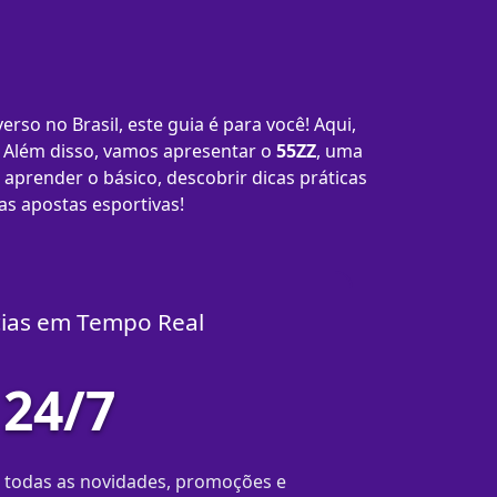
so no Brasil, este guia é para você! Aqui,
. Além disso, vamos apresentar o
55ZZ
, uma
aprender o básico, descobrir dicas práticas
s apostas esportivas!
cias em Tempo Real
24/7
e todas as novidades, promoções e