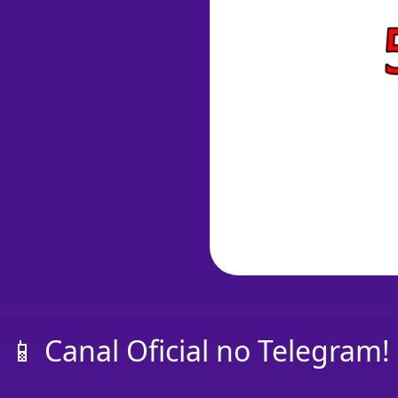
📱 Canal Oficial no Telegram!