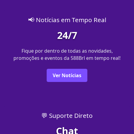
📢 Notícias em Tempo Real
24/7
Fique por dentro de todas as novidades,
promoções e eventos da 588Brl em tempo real!
Ver Notícias
💬 Suporte Direto
Chat