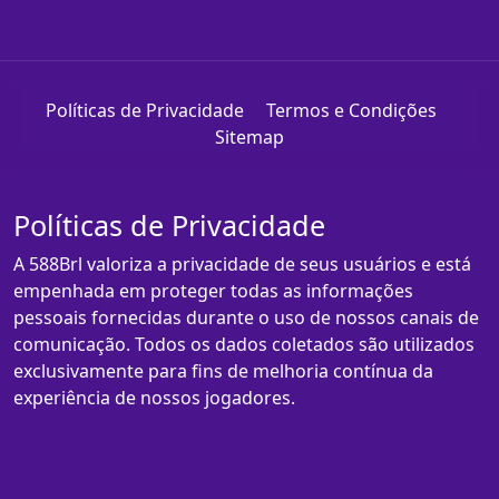
Políticas de Privacidade
Termos e Condições
Sitemap
Políticas de Privacidade
A 588Brl valoriza a privacidade de seus usuários e está
empenhada em proteger todas as informações
pessoais fornecidas durante o uso de nossos canais de
comunicação. Todos os dados coletados são utilizados
exclusivamente para fins de melhoria contínua da
experiência de nossos jogadores.