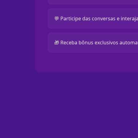
💬 Participe das conversas e interaj
🎁 Receba bônus exclusivos autom