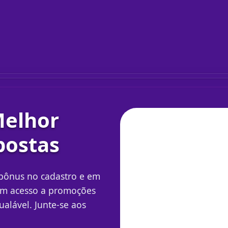
Melhor
postas
bônus no cadastro e em
em acesso a promoções
ualável. Junte-se aos