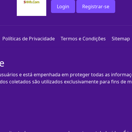
Login
Registrar-se
Políticas de Privacidade
Termos e Condições
Sitemap
de
 usuários e está empenhada em proteger todas as informaç
os coletados são utilizados exclusivamente para fins de m