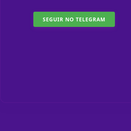
SEGUIR NO TELEGRAM