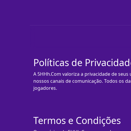
Políticas de Privacida
A 5HHh.Com valoriza a privacidade de seus
nossos canais de comunicação. Todos os dad
jogadores.
Termos e Condições