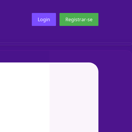
Login
Registrar-se