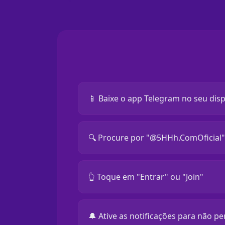
📱 Baixe o app Telegram no seu disp
🔍 Procure por "@5HHh.ComOficial"
👆 Toque em "Entrar" ou "Join"
🔔 Ative as notificações para não p