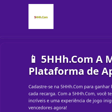
📱 5HHh.Com A 
Plataforma de A
Cadastre-se na 5HHh.Com para ganhar 
cada recarga. Com a 5HHh.Com, você t
incríveis e uma experiência de jogo inig
vencedores agora!