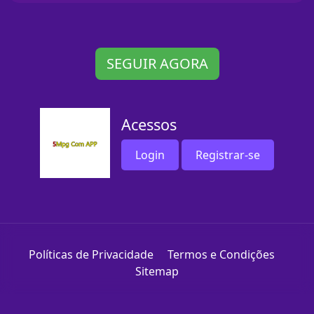
SEGUIR AGORA
Acessos
Login
Registrar-se
Políticas de Privacidade
Termos e Condições
Sitemap