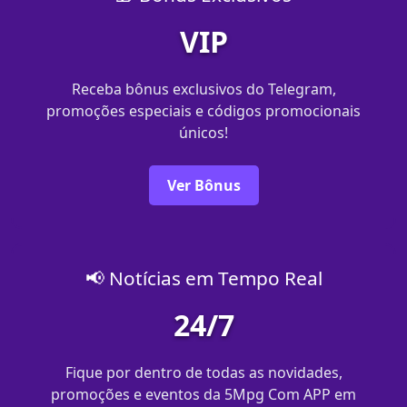
VIP
Receba bônus exclusivos do Telegram,
promoções especiais e códigos promocionais
únicos!
Ver Bônus
📢 Notícias em Tempo Real
24/7
Fique por dentro de todas as novidades,
promoções e eventos da 5Mpg Com APP em