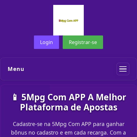
Login
Registrar-se
Menu
📱 5Mpg Com APP A Melhor
Plataforma de Apostas
Cadastre-se na 5Mpg Com APP para ganhar
bônus no cadastro e em cada recarga. Com a