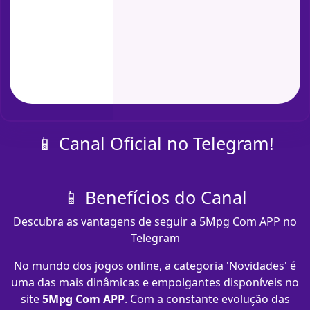
📱 Canal Oficial no Telegram!
📱 Benefícios do Canal
Descubra as vantagens de seguir a 5Mpg Com APP no
Telegram
No mundo dos jogos online, a categoria 'Novidades' é
uma das mais dinâmicas e empolgantes disponíveis no
site
5Mpg Com APP
. Com a constante evolução das