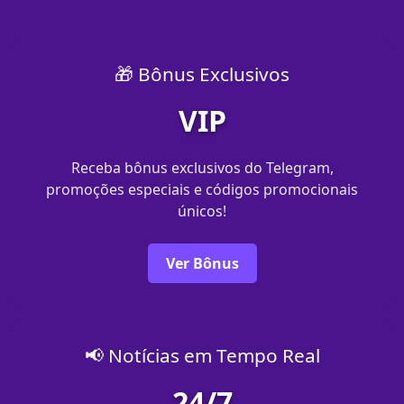
🎁 Bônus Exclusivos
VIP
Receba bônus exclusivos do Telegram,
promoções especiais e códigos promocionais
únicos!
Ver Bônus
📢 Notícias em Tempo Real
24/7