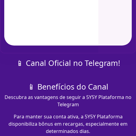
📱 Canal Oficial no Telegram!
📱 Benefícios do Canal
Descubra as vantagens de seguir a 5Y5Y Plataforma no
Telegram
Para manter sua conta ativa, a 5Y5Y Plataforma
disponibiliza bônus em recargas, especialmente em
determinados dias.