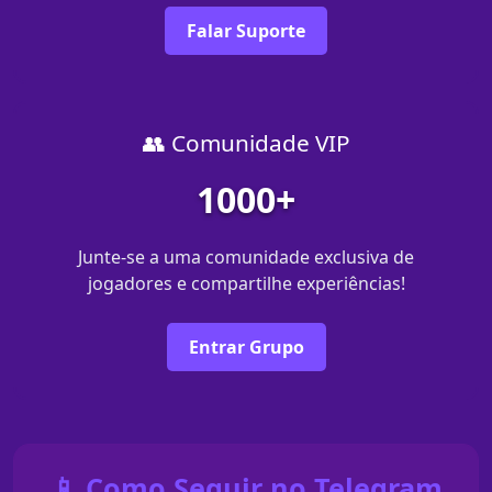
Falar Suporte
👥 Comunidade VIP
1000+
Junte-se a uma comunidade exclusiva de
jogadores e compartilhe experiências!
Entrar Grupo
📱 Como Seguir no Telegram