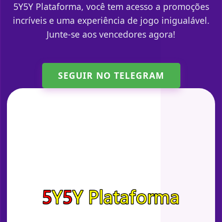
5Y5Y Plataforma, você tem acesso a promoções
incríveis e uma experiência de jogo inigualável.
Junte-se aos vencedores agora!
SEGUIR NO TELEGRAM