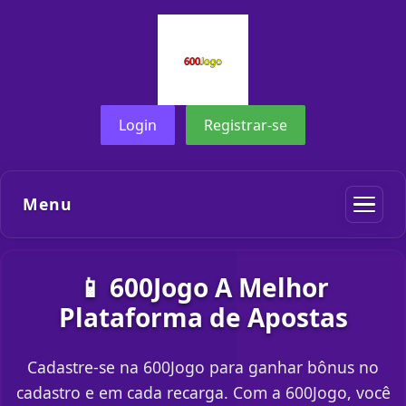
Login
Registrar-se
Menu
📱 600Jogo A Melhor
Plataforma de Apostas
Cadastre-se na 600Jogo para ganhar bônus no
cadastro e em cada recarga. Com a 600Jogo, você