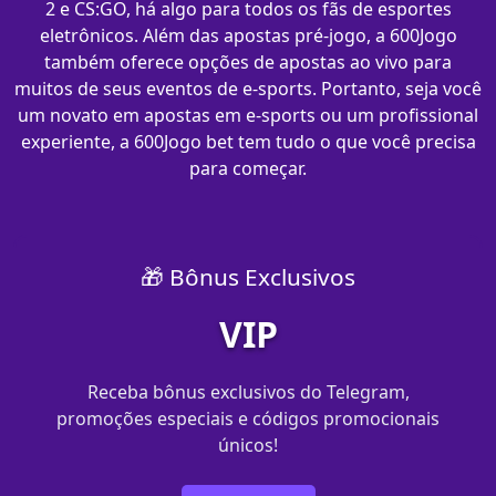
2 e CS:GO, há algo para todos os fãs de esportes
eletrônicos. Além das apostas pré-jogo, a 600Jogo
também oferece opções de apostas ao vivo para
muitos de seus eventos de e-sports. Portanto, seja você
um novato em apostas em e-sports ou um profissional
experiente, a 600Jogo bet tem tudo o que você precisa
para começar.
🎁 Bônus Exclusivos
VIP
Receba bônus exclusivos do Telegram,
promoções especiais e códigos promocionais
únicos!