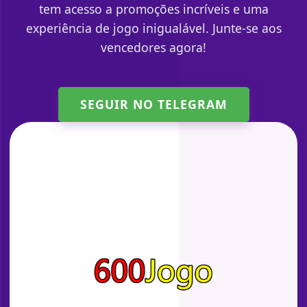
tem acesso a promoções incríveis e uma
experiência de jogo inigualável. Junte-se aos
vencedores agora!
SEGUIR NO TELEGRAM