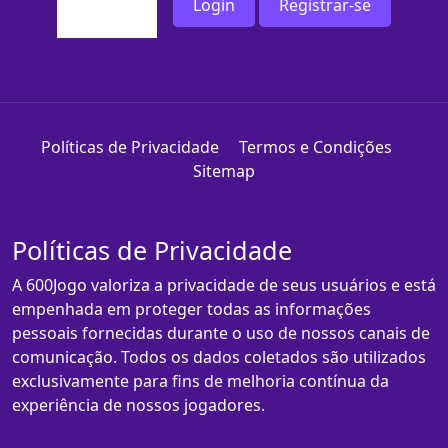
Login
Registrar-se
Políticas de Privacidade
Termos e Condições
Sitemap
Políticas de Privacidade
A 600Jogo valoriza a privacidade de seus usuários e está
empenhada em proteger todas as informações
pessoais fornecidas durante o uso de nossos canais de
comunicação. Todos os dados coletados são utilizados
exclusivamente para fins de melhoria contínua da
experiência de nossos jogadores.