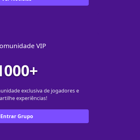
Comunidade VIP
1000+
unidade exclusiva de jogadores e
rtilhe experiências!
Entrar Grupo