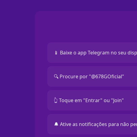
📱 Baixe o app Telegram no seu disp
🔍 Procure por "@678GOficial"
👆 Toque em "Entrar" ou "Join"
🔔 Ative as notificações para não p