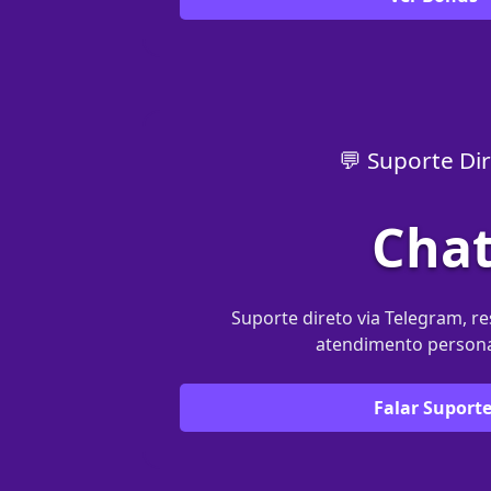
💬 Suporte Di
Cha
Suporte direto via Telegram, r
atendimento persona
Falar Suport