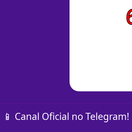
📱 Canal Oficial no Telegram!