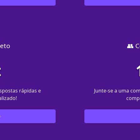
reto
👥 
t
espostas rápidas e
Junte-se a uma com
lizado!
compa
e