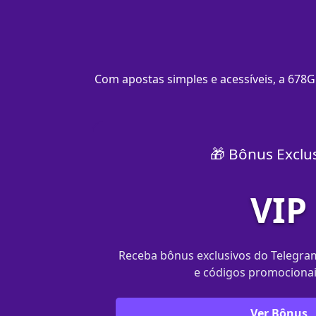
Com apostas simples e acessíveis, a 67
🎁 Bônus Exclu
VIP
Receba bônus exclusivos do Telegra
e códigos promocionai
Ver Bônus