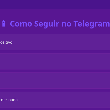
📱 Como Seguir no Telegram
ositivo
erder nada