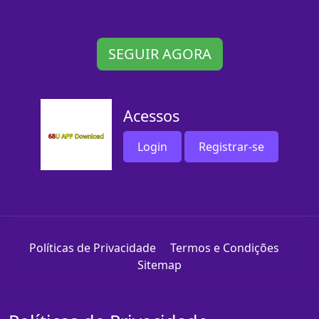
SEGUIR AGORA
Acessos
Login
Registrar-se
Políticas de Privacidade
Termos e Condições
Sitemap