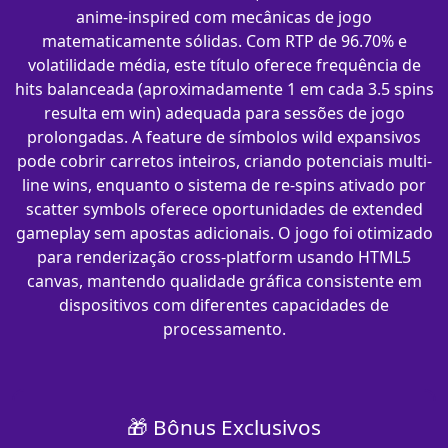
anime-inspired com mecânicas de jogo
matematicamente sólidas. Com RTP de 96.70% e
volatilidade média, este título oferece frequência de
hits balanceada (aproximadamente 1 em cada 3.5 spins
resulta em win) adequada para sessões de jogo
prolongadas. A feature de símbolos wild expansivos
pode cobrir carretos inteiros, criando potenciais multi-
line wins, enquanto o sistema de re-spins ativado por
scatter symbols oferece oportunidades de extended
gameplay sem apostas adicionais. O jogo foi otimizado
para renderização cross-platform usando HTML5
canvas, mantendo qualidade gráfica consistente em
dispositivos com diferentes capacidades de
processamento.
🎁 Bônus Exclusivos