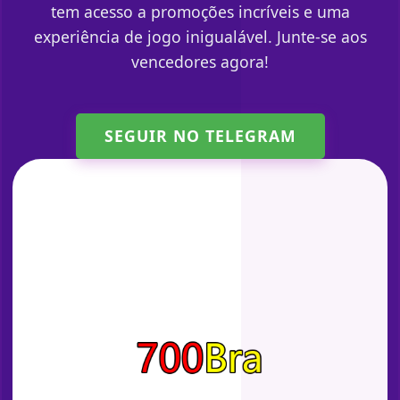
tem acesso a promoções incríveis e uma
experiência de jogo inigualável. Junte-se aos
vencedores agora!
SEGUIR NO TELEGRAM