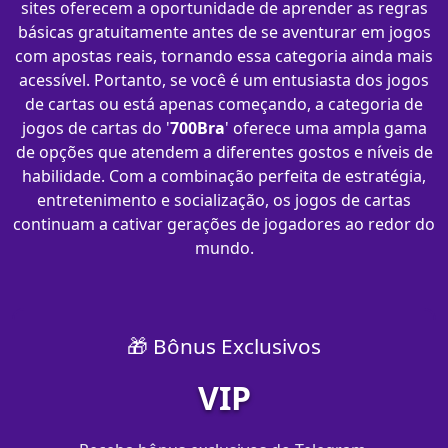
sites oferecem a oportunidade de aprender as regras
básicas gratuitamente antes de se aventurar em jogos
com apostas reais, tornando essa categoria ainda mais
acessível. Portanto, se você é um entusiasta dos jogos
de cartas ou está apenas começando, a categoria de
jogos de cartas do '
700Bra
' oferece uma ampla gama
de opções que atendem a diferentes gostos e níveis de
habilidade. Com a combinação perfeita de estratégia,
entretenimento e socialização, os jogos de cartas
continuam a cativar gerações de jogadores ao redor do
mundo.
🎁 Bônus Exclusivos
VIP