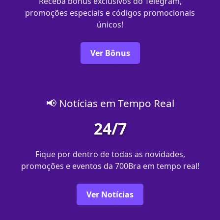
Receba bônus exclusivos do Telegram,
promoções especiais e códigos promocionais
únicos!
Ver Bônus
📢 Notícias em Tempo Real
24/7
Fique por dentro de todas as novidades,
promoções e eventos da 700Bra em tempo real!
Ver Notícias