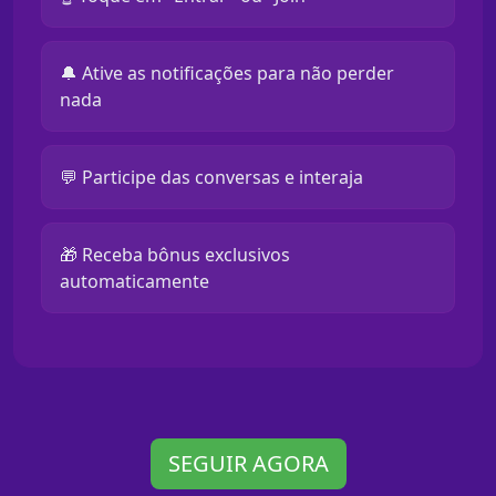
🔔 Ative as notificações para não perder
nada
💬 Participe das conversas e interaja
🎁 Receba bônus exclusivos
automaticamente
SEGUIR AGORA