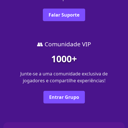
Falar Suporte
👥 Comunidade VIP
1000+
Junte-se a uma comunidade exclusiva de
jogadores e compartilhe experiências!
Entrar Grupo