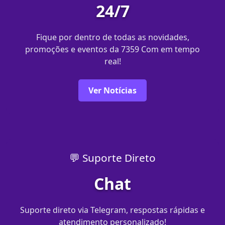
24/7
Fique por dentro de todas as novidades,
promoções e eventos da 7359 Com em tempo
real!
Ver Notícias
💬 Suporte Direto
Chat
Suporte direto via Telegram, respostas rápidas e
atendimento personalizado!