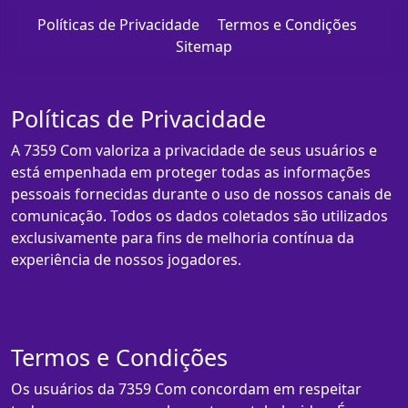
Políticas de Privacidade
Termos e Condições
Sitemap
Políticas de Privacidade
A 7359 Com valoriza a privacidade de seus usuários e
está empenhada em proteger todas as informações
pessoais fornecidas durante o uso de nossos canais de
comunicação. Todos os dados coletados são utilizados
exclusivamente para fins de melhoria contínua da
experiência de nossos jogadores.
Termos e Condições
Os usuários da 7359 Com concordam em respeitar