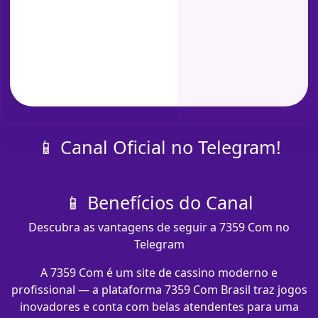
📱 Canal Oficial no Telegram!
📱 Benefícios do Canal
Descubra as vantagens de seguir a 7359 Com no
Telegram
A 7359 Com é um site de cassino moderno e
profissional — a plataforma 7359 Com Brasil traz jogos
inovadores e conta com belas atendentes para uma