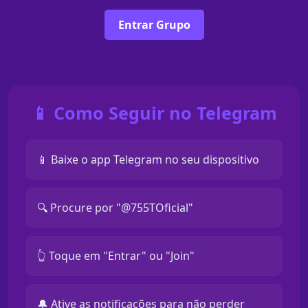
Entrar Grupo
📱 Como Seguir no Telegram
📱 Baixe o app Telegram no seu dispositivo
🔍 Procure por "@755TOficial"
👆 Toque em "Entrar" ou "Join"
🔔 Ative as notificações para não perder