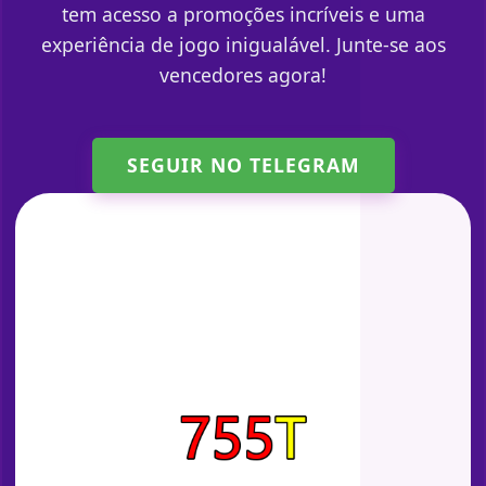
tem acesso a promoções incríveis e uma
experiência de jogo inigualável. Junte-se aos
vencedores agora!
SEGUIR NO TELEGRAM