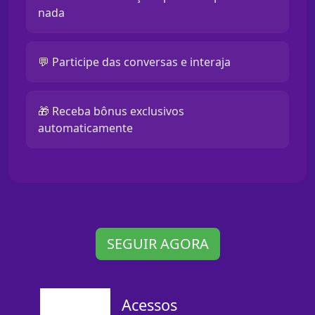
nada
💬 Participe das conversas e interaja
🎁 Receba bônus exclusivos
automaticamente
SEGUIR AGORA
Acessos