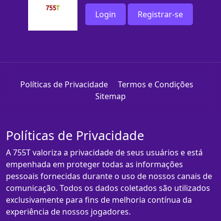
Login
Registrar-se
Políticas de Privacidade
Termos e Condições
Sitemap
Políticas de Privacidade
A 755T valoriza a privacidade de seus usuários e está
empenhada em proteger todas as informações
pessoais fornecidas durante o uso de nossos canais de
comunicação. Todos os dados coletados são utilizados
exclusivamente para fins de melhoria contínua da
experiência de nossos jogadores.