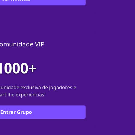
Comunidade VIP
1000+
unidade exclusiva de jogadores e
rtilhe experiências!
Entrar Grupo