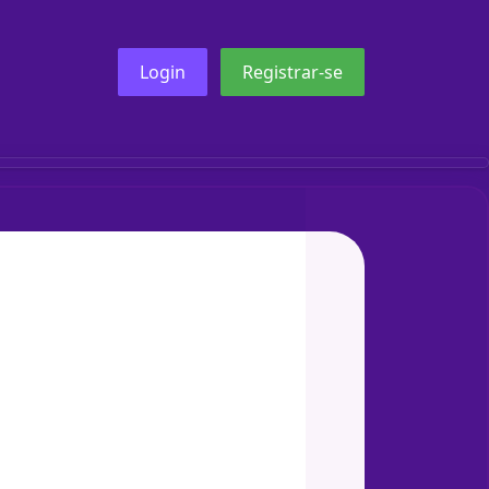
Login
Registrar-se