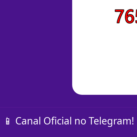
📱 Canal Oficial no Telegram!