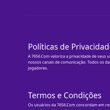
Políticas de Privacida
A 7656.Com valoriza a privacidade de seus 
nossos canais de comunicação. Todos os dad
jogadores.
Termos e Condições
Os usuários da 7656.Com concordam em resp