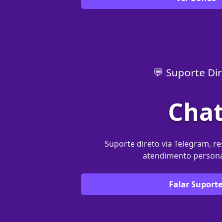
💬 Suporte Di
Cha
Suporte direto via Telegram, r
atendimento persona
Falar Suport