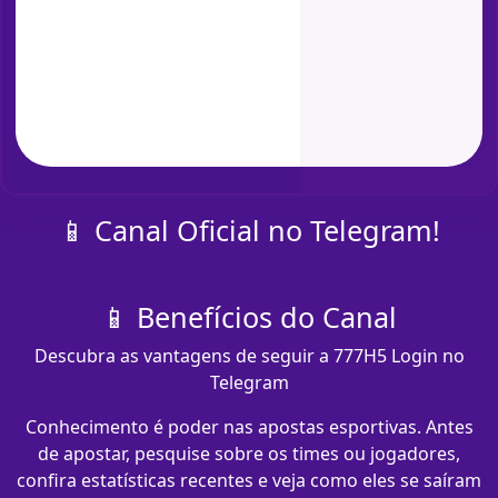
📱 Canal Oficial no Telegram!
📱 Benefícios do Canal
Descubra as vantagens de seguir a 777H5 Login no
Telegram
Conhecimento é poder nas apostas esportivas. Antes
de apostar, pesquise sobre os times ou jogadores,
confira estatísticas recentes e veja como eles se saíram