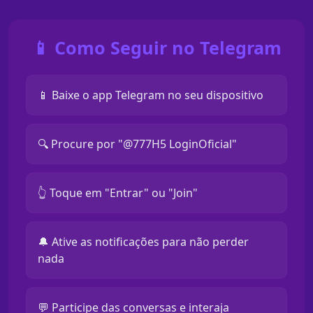
📱 Como Seguir no Telegram
📱 Baixe o app Telegram no seu dispositivo
🔍 Procure por "@777H5 LoginOficial"
👆 Toque em "Entrar" ou "Join"
🔔 Ative as notificações para não perder
nada
💬 Participe das conversas e interaja