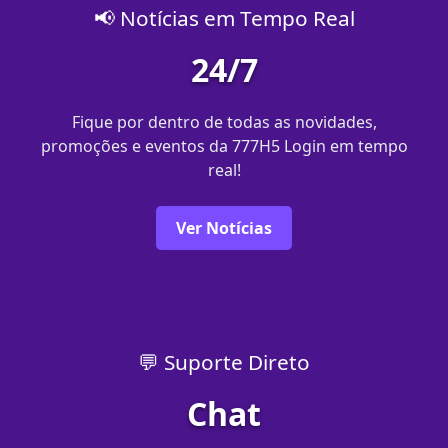
📢 Notícias em Tempo Real
24/7
Fique por dentro de todas as novidades,
promoções e eventos da 777H5 Login em tempo
real!
Ver Notícias
💬 Suporte Direto
Chat