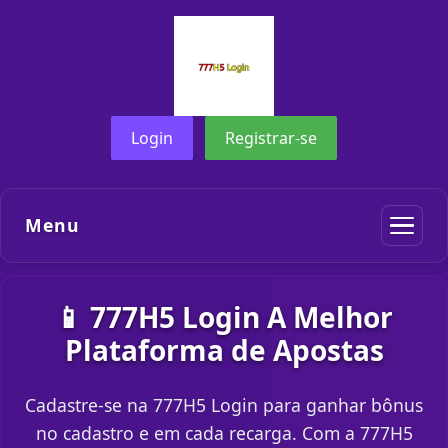
Login
Registrar-se
Menu
📱 777H5 Login A Melhor
Plataforma de Apostas
Cadastre-se na 777H5 Login para ganhar bônus
no cadastro e em cada recarga. Com a 777H5