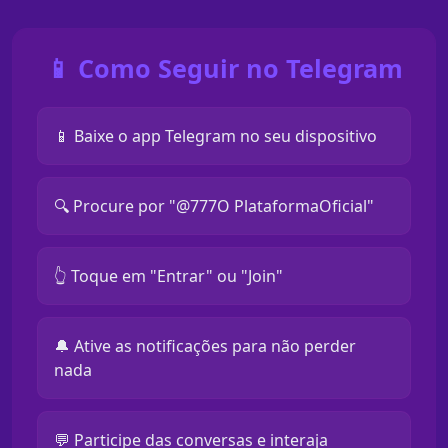
📱 Como Seguir no Telegram
📱 Baixe o app Telegram no seu dispositivo
🔍 Procure por "@777O PlataformaOficial"
👆 Toque em "Entrar" ou "Join"
🔔 Ative as notificações para não perder
nada
💬 Participe das conversas e interaja