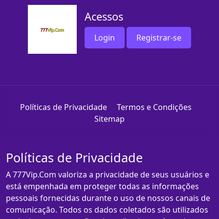
Acessos
Login
Registrar-se
Políticas de Privacidade
Termos e Condições
Sitemap
Políticas de Privacidade
A 777Vip.Com valoriza a privacidade de seus usuários e
está empenhada em proteger todas as informações
pessoais fornecidas durante o uso de nossos canais de
comunicação. Todos os dados coletados são utilizados