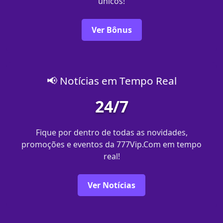
únicos!
Ver Bônus
📢 Notícias em Tempo Real
24/7
Fique por dentro de todas as novidades,
promoções e eventos da 777Vip.Com em tempo
real!
Ver Notícias