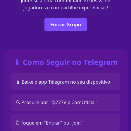
Junte-se a uma comunidade exclusiva de
jogadores e compartilhe experiências!
Entrar Grupo
📱 Como Seguir no Telegram
📱 Baixe o app Telegram no seu dispositivo
🔍 Procure por "@777Vip.ComOficial"
👆 Toque em "Entrar" ou "Join"