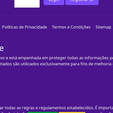
Políticas de Privacidade
Termos e Condições
Sitemap
de
rios e está empenhada em proteger todas as informações p
tados são utilizados exclusivamente para fins de melhoria
 todas as regras e regulamentos estabelecidos. É importa