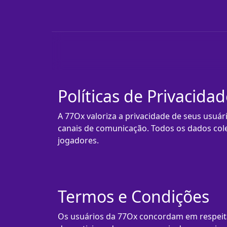
Políticas de Privacida
A 77Ox valoriza a privacidade de seus usuá
canais de comunicação. Todos os dados cole
jogadores.
Termos e Condições
Os usuários da 77Ox concordam em respeitar