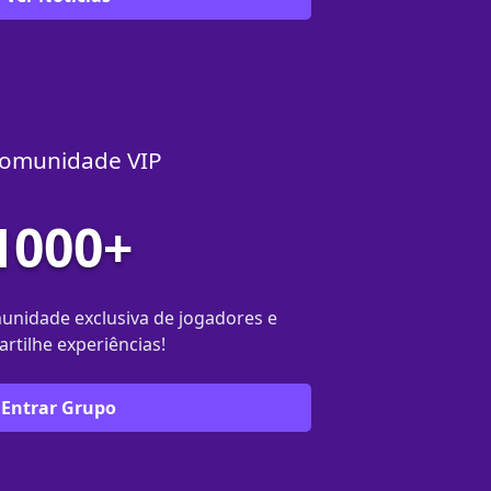
Comunidade VIP
1000+
unidade exclusiva de jogadores e
rtilhe experiências!
Entrar Grupo