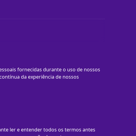
essoais fornecidas durante o uso de nossos
 contínua da experiência de nossos
nte ler e entender todos os termos antes