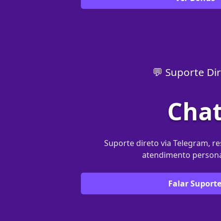
💬 Suporte Di
Cha
Suporte direto via Telegram, r
atendimento persona
Falar Suport