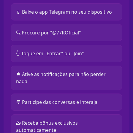
📱 Baixe o app Telegram no seu dispositivo
🔍 Procure por "@77ROficial"
👆 Toque em "Entrar" ou "Join"
🔔 Ative as notificações para não perder
nada
💬 Participe das conversas e interaja
🎁 Receba bônus exclusivos
automaticamente