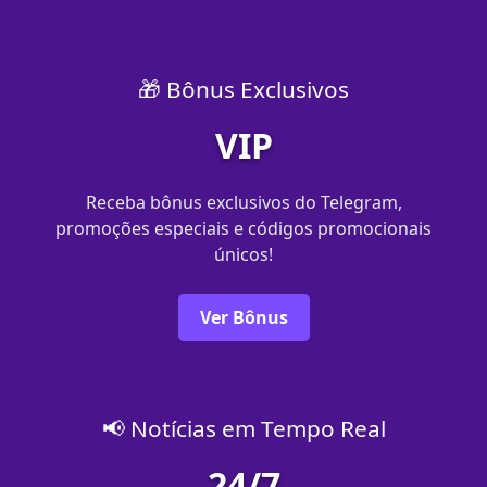
🎁 Bônus Exclusivos
VIP
Receba bônus exclusivos do Telegram,
promoções especiais e códigos promocionais
únicos!
Ver Bônus
📢 Notícias em Tempo Real
24/7