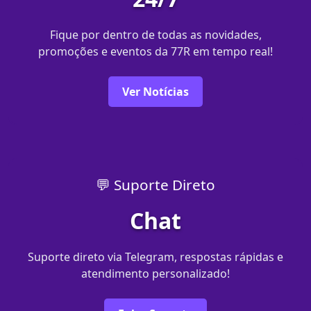
Fique por dentro de todas as novidades,
promoções e eventos da 77R em tempo real!
Ver Notícias
💬 Suporte Direto
Chat
Suporte direto via Telegram, respostas rápidas e
atendimento personalizado!