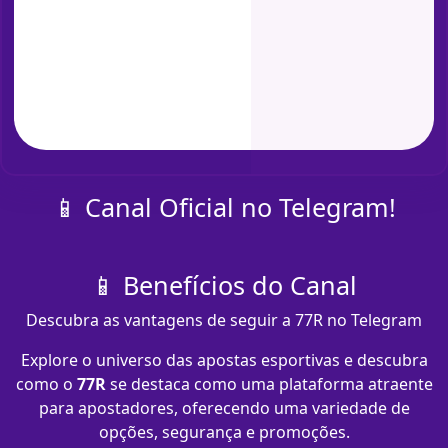
📱 Canal Oficial no Telegram!
📱 Benefícios do Canal
Descubra as vantagens de seguir a 77R no Telegram
Explore o universo das apostas esportivas e descubra
como o
77R
se destaca como uma plataforma atraente
para apostadores, oferecendo uma variedade de
opções, segurança e promoções.