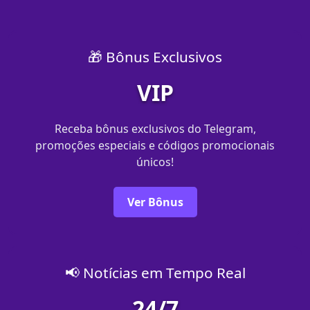
🎁 Bônus Exclusivos
VIP
Receba bônus exclusivos do Telegram,
promoções especiais e códigos promocionais
únicos!
Ver Bônus
📢 Notícias em Tempo Real
24/7