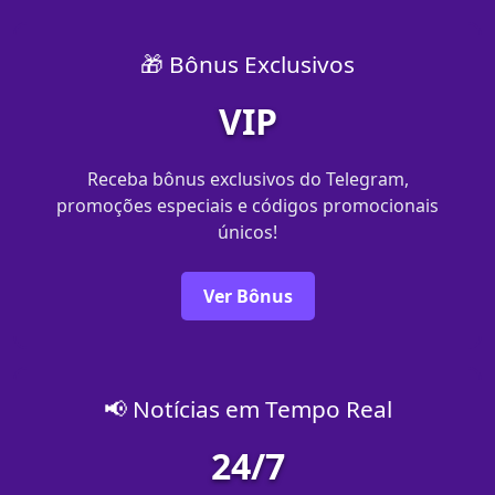
🎁 Bônus Exclusivos
VIP
Receba bônus exclusivos do Telegram,
promoções especiais e códigos promocionais
únicos!
Ver Bônus
📢 Notícias em Tempo Real
24/7