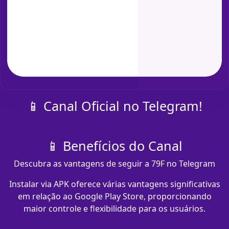
📱 Canal Oficial no Telegram!
📱 Benefícios do Canal
Descubra as vantagens de seguir a 79F no Telegram
Instalar via APK oferece várias vantagens significativas
em relação ao Google Play Store, proporcionando
maior controle e flexibilidade para os usuários.