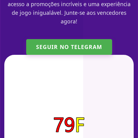
acesso a promoções incríveis e uma experiência
de jogo inigualável. Junte-se aos vencedores
agora!
SEGUIR NO TELEGRAM