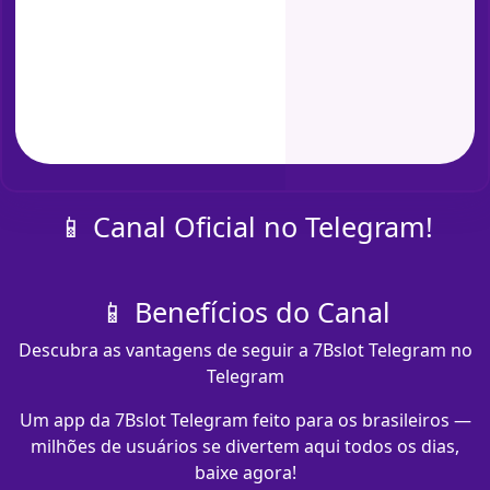
📱 Canal Oficial no Telegram!
📱 Benefícios do Canal
Descubra as vantagens de seguir a 7Bslot Telegram no
Telegram
Um app da 7Bslot Telegram feito para os brasileiros —
milhões de usuários se divertem aqui todos os dias,
baixe agora!