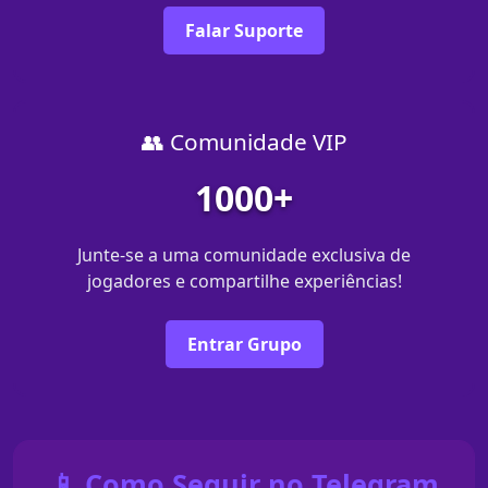
Falar Suporte
👥 Comunidade VIP
1000+
Junte-se a uma comunidade exclusiva de
jogadores e compartilhe experiências!
Entrar Grupo
📱 Como Seguir no Telegram