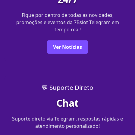
Fique por dentro de todas as novidades,
promoções e eventos da 7Bslot Telegram em
tempo real!
Ver Notícias
💬 Suporte Direto
Chat
Suporte direto via Telegram, respostas rápidas e
atendimento personalizado!