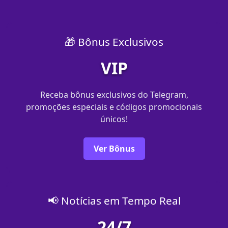
🎁 Bônus Exclusivos
VIP
Receba bônus exclusivos do Telegram,
promoções especiais e códigos promocionais
únicos!
Ver Bônus
📢 Notícias em Tempo Real
24/7