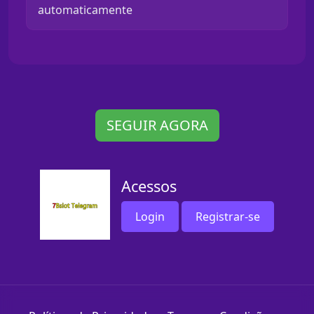
automaticamente
SEGUIR AGORA
Acessos
Login
Registrar-se