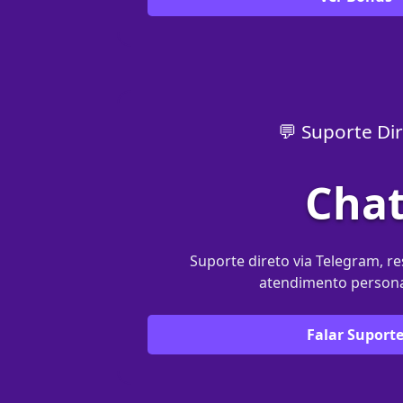
💬 Suporte Di
Cha
Suporte direto via Telegram, r
atendimento persona
Falar Suport