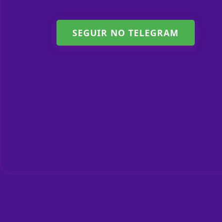
SEGUIR NO TELEGRAM