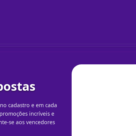
postas
no cadastro e em cada
promoções incríveis e
unte-se aos vencedores