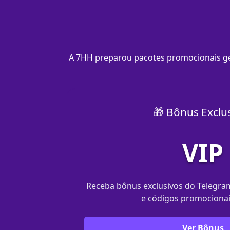
A 7HH preparou pacotes promocionais ge
🎁 Bônus Exclu
VIP
Receba bônus exclusivos do Telegra
e códigos promocionai
Ver Bônus