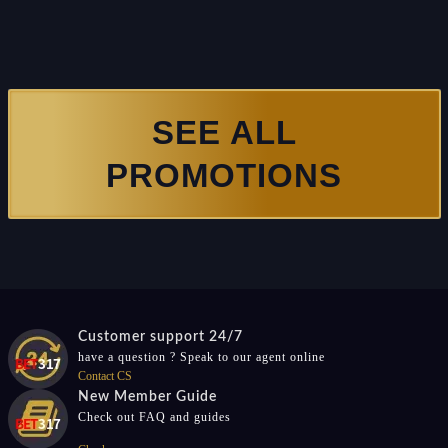
SEE ALL
PROMOTIONS
Customer support 24/7
have a question ? Speak to our agent online
Contact CS
New Member Guide
Check out FAQ and guides